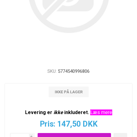
SKU:
5774540996806
IKKE PÅ LAGER
Levering er
ikke
inkluderet.
Læs mere
Pris:
147,50 DKK
i