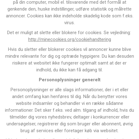
på din computer, mobil el. tilsvarende med det formål at
genkende den, huske indstillinger, udføre statistik og målrette
annoncer. Cookies kan ikke indeholde skadelig kode som f.eks.
virus.
Det er muligt at slette eller blokere for cookies. Se vejledning:
http://minecookies.org/cookiehandtering
Hvis du sletter eller blokerer cookies vil annoncer kunne blive
mindre relevante for dig og optræde hyppigere. Du kan desuden
risikere at websitet ikke fungerer optimalt samt at der er
indhold, du ikke kan få adgang til.
Personoplysninger generelt
Personoplysninger er alle slags informationer, der i et eller
andet omfang kan henføres til dig. Når du benytter vores
website indsamler og behandler vi en række sådanne
informationer. Det sker f.eks. ved alm. tilgang af indhold, hvis du
tilmelder dig vores nyhedsbrev, deltager i konkurrencer eller
undersøgelser, registrerer dig som bruger eller abonnent, øvrig
brug af services eller foretager køb via websitet.