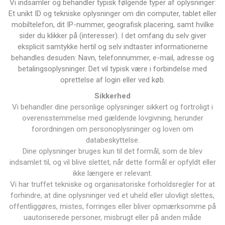
Vi indsamler og behandler typisk følgende typer af oplysninger:
Et unikt ID og tekniske oplysninger om din computer, tablet eller
mobiltelefon, dit IP-nummer, geografisk placering, samt hvilke
sider du klikker på (interesser). I det omfang du selv giver
eksplicit samtykke hertil og selv indtaster informationerne
behandles desuden: Navn, telefonnummer, e-mail, adresse og
betalingsoplysninger. Det vil typisk være i forbindelse med
oprettelse af login eller ved køb.
Sikkerhed
Vi behandler dine personlige oplysninger sikkert og fortroligt i
overensstemmelse med gældende lovgivning, herunder
forordningen om personoplysninger og loven om
databeskyttelse.
Dine oplysninger bruges kun til det formål, som de blev
indsamlet til, og vil blive slettet, når dette formål er opfyldt eller
ikke længere er relevant.
Vi har truffet tekniske og organisatoriske forholdsregler for at
forhindre, at dine oplysninger ved et uheld eller ulovligt slettes,
offentliggøres, mistes, forringes eller bliver opmærksomme på
uautoriserede personer, misbrugt eller på anden måde