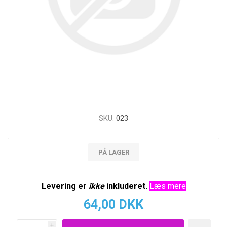
SKU:
023
PÅ LAGER
Levering er
ikke
inkluderet.
Læs mere
64,00 DKK
i