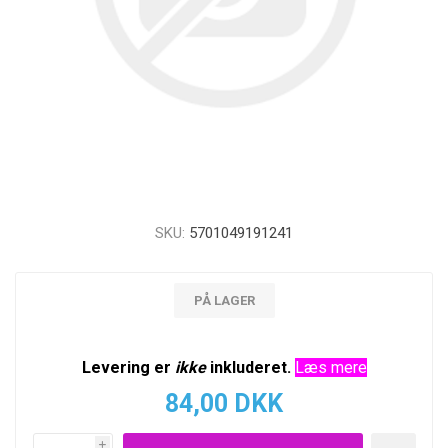
SKU:
5701049191241
PÅ LAGER
Levering er
ikke
inkluderet.
Læs mere
84,00 DKK
i