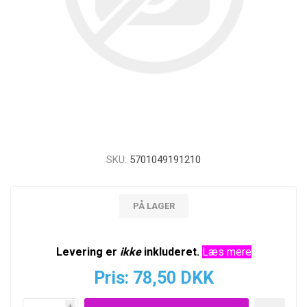
SKU:
5701049191210
PÅ LAGER
Levering er
ikke
inkluderet.
Læs mere
Pris:
78,50 DKK
i