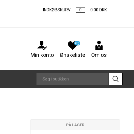
INDKØBSKURV
0
0,00 DKK
(0)
Min konto
Ønskeliste
Om os
PÅ LAGER