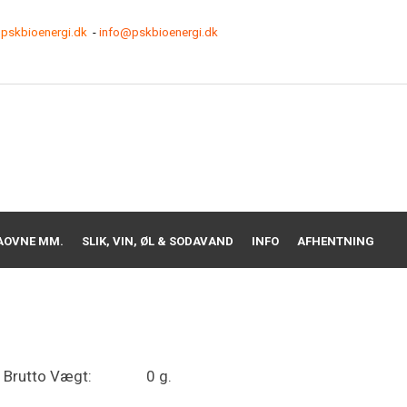
pskbioenergi.dk
-
info@pskbioenergi.dk
AOVNE MM.
SLIK, VIN, ØL & SODAVAND
INFO
AFHENTNING
Brutto Vægt:
0 g.