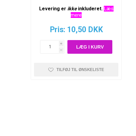
Levering er
ikke
inkluderet.
Læs
mere
Pris:
10,50 DKK
i
h
TILFØJ TIL ØNSKELISTE