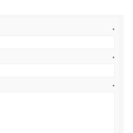
*
*
*