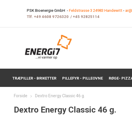
PSK Bioenergie GmbH -
Feldstrasse 3 24983 Handewitt
-
ar@
Tlf.
+49 4608 9726320
/
+45 9282511
4
TRÆPILLER - BRIKETTER
PILLEFYR - PILLEOVNE
RØGE- PIZZ
Forside
Dextro Energy Classic 46 g.
Dextro Energy Classic 46 g.