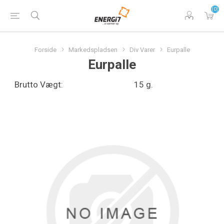
(0)
Forside
Markedspladsen
Div Varer
Eurpalle
Eurpalle
Brutto Vægt:
15 g.