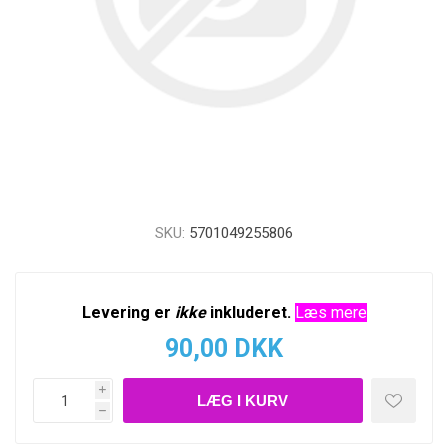
SKU:
5701049255806
Levering er
ikke
inkluderet.
Læs mere
90,00 DKK
i
h