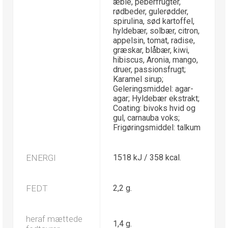
æble, peberfrugter,
rødbeder, gulerødder,
spirulina, sød kartoffel,
hyldebær, solbær, citron,
appelsin, tomat, radise,
græskar, blåbær, kiwi,
hibiscus, Aronia, mango,
druer, passionsfrugt;
Karamel sirup;
Geleringsmiddel: agar-
agar; Hyldebær ekstrakt;
Coating: bivoks hvid og
gul, carnauba voks;
Frigøringsmiddel: talkum
ENERGI
1518 kJ / 358 kcal.
FEDT
2,2 g.
heraf mættede
1,4 g.