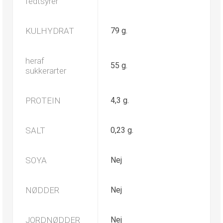
fedtsyrer
KULHYDRAT
79 g.
heraf
55 g.
sukkerarter
PROTEIN
4,3 g.
SALT
0,23 g.
SOYA
Nej
NØDDER
Nej
JORDNØDDER
Nej