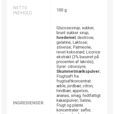
NETTO
100 g.
INDHOLD
Glucosesirup; sukker;
brunt sukker sirup;
hvedemel
; dextrose;
gelatine; Laktose;
stivelse; Palmeolie;
revet kokosnød; Licorice
ekstrakt (3% baseret på
procenten af lakrids);
Syrer: citronsyre;
Skummetmælkspulver
;
Frugtsaft fra
frugtsaftkoncentrat:
æble, jordbær, citron,
hindbær, appelsin,
ananas; smag; fedtfattigt
kakaopulver; Saline;
INGREDIENSER
Frugt og plante
koncentrater: saflor,