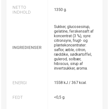
NETTO
1350 g.
INDHOLD
Sukker, glucosesirup,
gelatine, ferskensaft af
koncentrat (3 %), syre:
citronsyre, frugt- og
plantekoncentrater:
INGREDIENSER
saflor, æble, citron,
ræddike, sødkartoffel,
gulerod, solbær,
hibiscus, sirup af
invertsukker, aroma.
ENERGI
1558 kJ / 367 kcal.
FEDT
<0,5 g.