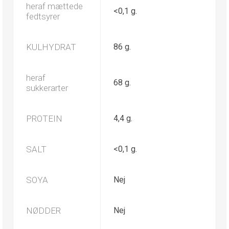
heraf mættede
<0,1 g.
fedtsyrer
KULHYDRAT
86 g.
heraf
68 g.
sukkerarter
PROTEIN
4,4 g.
SALT
<0,1 g.
SOYA
Nej
NØDDER
Nej