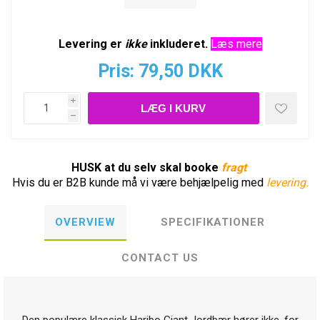
Levering er
ikke
inkluderet.
Læs mere
Pris:
79,50 DKK
i
h
HUSK at du selv skal booke
fragt
Hvis du er B2B kunde må vi være behjælpelig med
levering.
OVERVIEW
SPECIFIKATIONER
CONTACT US
Den populære klassisk Haribo Giant Jordbær hører ikke ,for