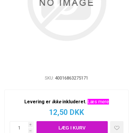
SKU:
40016863275171
Levering er
ikke
inkluderet.
Læs mere
12,50 DKK
i
h