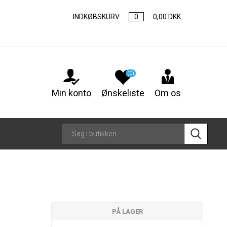
INDKØBSKURV
0
0,00 DKK
(0)
Min konto
Ønskeliste
Om os
PÅ LAGER