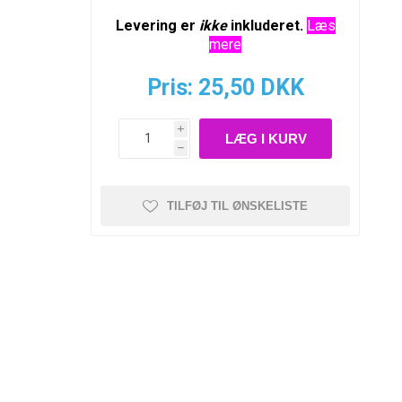
Levering er
ikke
inkluderet.
Læs
mere
Pris:
25,50 DKK
i
h
TILFØJ TIL ØNSKELISTE