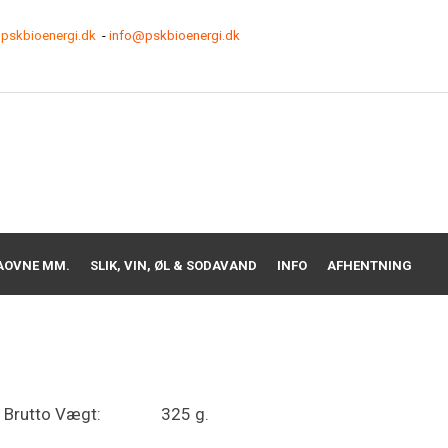
pskbioenergi.dk
-
info@pskbioenergi.dk
AOVNE MM.
SLIK, VIN, ØL & SODAVAND
INFO
AFHENTNING
Brutto Vægt:
325 g.