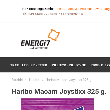
PSK Bioenergie GmbH -
Feldstrasse 3 24983 Handewitt
-
ar@
Tlf.
+49 4608 9726320
/
+45 9282511
4
TRÆPILLER - BRIKETTER
PILLEFYR - PILLEOVNE
RØGE- PIZZ
Forside
Haribo
Haribo Maoam Joystixx 325 g.
Haribo Maoam Joystixx 325 g.