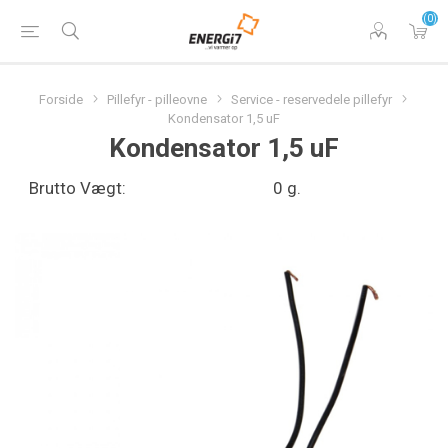
(0)
Forside
Pillefyr - pilleovne
Service - reservedele pillefyr
Kondensator 1,5 uF
Kondensator 1,5 uF
Brutto Vægt:
0 g.