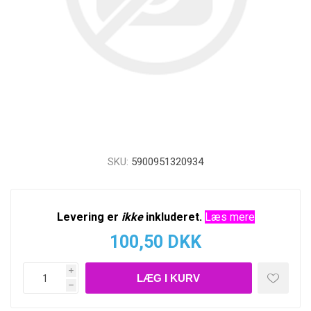
SKU:
5900951320934
Levering er
ikke
inkluderet.
Læs mere
100,50 DKK
i
h