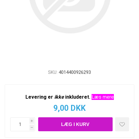
SKU:
4014400926293
Levering er
ikke
inkluderet.
Læs mere
9,00 DKK
i
h