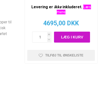
Levering er
ikke
inkluderet.
Læs
mere
per til
4695,00 DKK
tisk
artet
i
h
TILFØJ TIL ØNSKELISTE