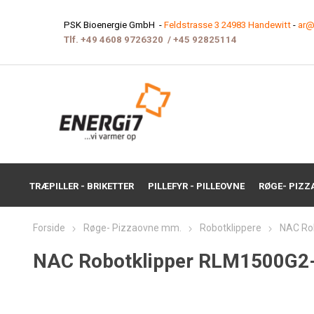
PSK Bioenergie GmbH -
Feldstrasse 3 24983 Handewitt
-
ar@
Tlf.
+49 4608 9726320
/
+45 9282511
4
TRÆPILLER - BRIKETTER
PILLEFYR - PILLEOVNE
RØGE- PIZZ
Forside
Røge- Pizzaovne mm.
Robotklippere
NAC Ro
NAC Robotklipper RLM1500G2