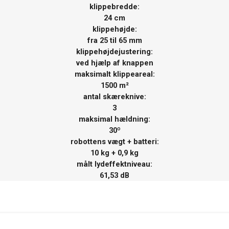
klippebredde:
24 cm
klippehøjde:
fra 25 til 65 mm
klippehøjdejustering:
ved hjælp af knappen
maksimalt klippeareal:
1500 m²
antal skæreknive:
3
maksimal hældning:
30º
robottens vægt + batteri:
10 kg + 0,9 kg
målt lydeffektniveau:
61,53 dB