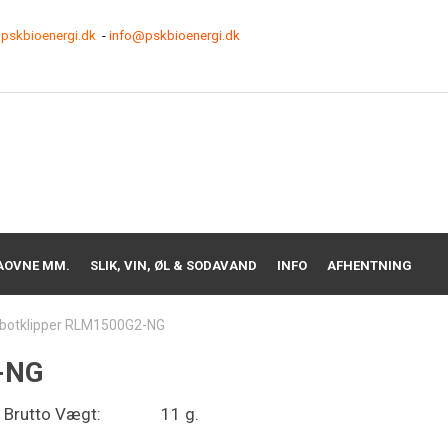
pskbioenergi.dk
-
info@pskbioenergi.dk
AOVNE MM.
SLIK, VIN, ØL & SODAVAND
INFO
AFHENTNING
botklipper RLM1500G2-NG
-NG
Brutto Vægt:
11 g.