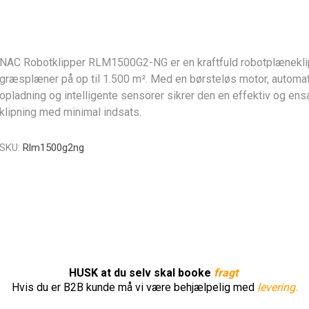
NAC Robotklipper RLM1500G2-NG er en kraftfuld robotplæneklip
græsplæner på op til 1.500 m². Med en børsteløs motor, automa
opladning og intelligente sensorer sikrer den en effektiv og ens
klipning med minimal indsats.
SKU:
Rlm1500g2ng
HUSK at du selv skal booke
fragt
Hvis du er B2B kunde må vi være behjælpelig med
levering.