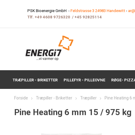
PSK Bioenergie GmbH -
Feldstrasse 3 24983 Handewitt
-
ar@
Tlf.
+49 4608 9726320
/
+45 9282511
4
TRÆPILLER - BRIKETTER
PILLEFYR - PILLEOVNE
RØGE- PIZZ
Forside
Træpiller - Briketter
Træpiller
Pine Heating 6 
Pine Heating 6 mm 15 / 975 kg