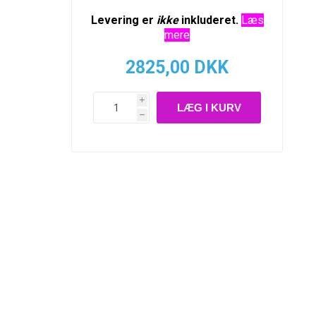
Levering er
ikke
inkluderet.
Læs
mere
2825,00 DKK
i
h