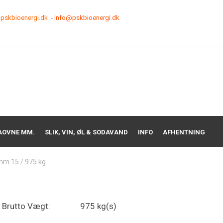
pskbioenergi.dk
-
info@pskbioenergi.dk
AOVNE MM.
SLIK, VIN, ØL & SODAVAND
INFO
AFHENTNING
mm 15 / 975 kg
Brutto Vægt:
975 kg(s)