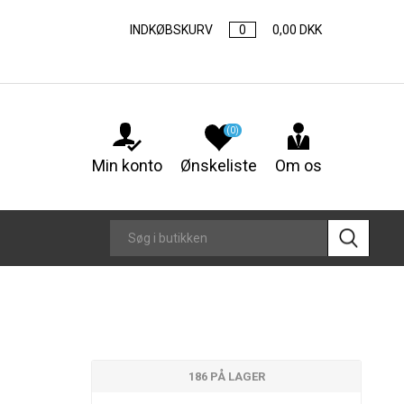
INDKØBSKURV
0
0,00 DKK
(0)
Min konto
Ønskeliste
Om os
186 PÅ LAGER