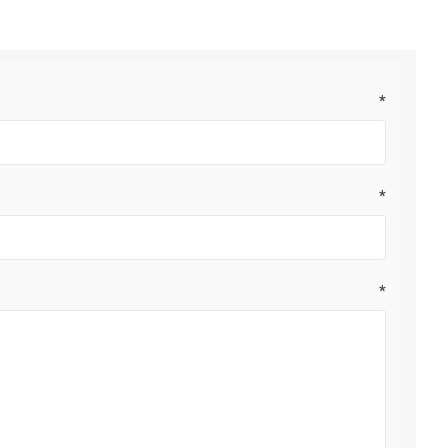
*
*
*