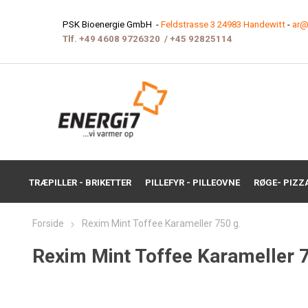
PSK Bioenergie GmbH -
Feldstrasse 3 24983 Handewitt
-
ar@
Tlf.
+49 4608 9726320
/
+45 9282511
4
TRÆPILLER - BRIKETTER
PILLEFYR - PILLEOVNE
RØGE- PIZZ
Forside
Rexim Mint Toffee Karameller 750 g.
Rexim Mint Toffee Karameller 7