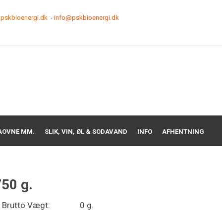
pskbioenergi.dk
-
info@pskbioenergi.dk
AOVNE MM.
SLIK, VIN, ØL & SODAVAND
INFO
AFHENTNING
50 g.
Brutto Vægt:
0 g.