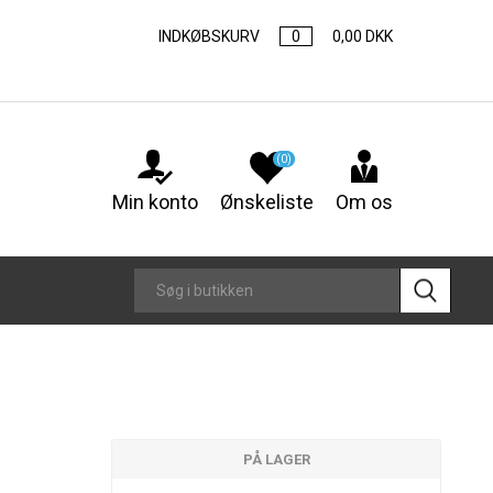
INDKØBSKURV
0
0,00 DKK
(0)
Min konto
Ønskeliste
Om os
PÅ LAGER