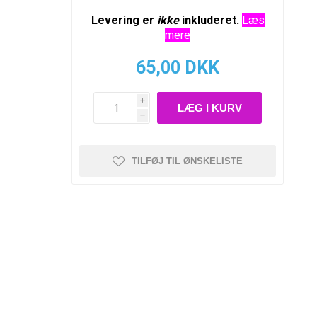
Levering er
ikke
inkluderet.
Læs
mere
65,00 DKK
i
h
TILFØJ TIL ØNSKELISTE