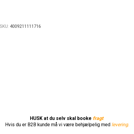
SKU:
4009211111716
HUSK at du selv skal booke
fragt
Hvis du er B2B kunde må vi være behjælpelig med
levering.