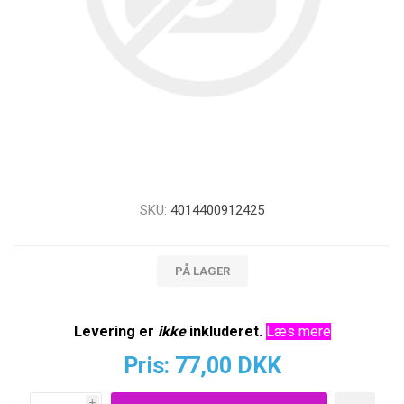
SKU:
4014400912425
PÅ LAGER
Levering er
ikke
inkluderet.
Læs mere
Pris:
77,00 DKK
i