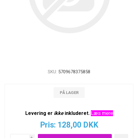
SKU:
5709678375858
PÅ LAGER
Levering er
ikke
inkluderet.
Læs mere
Pris:
128,00 DKK
i