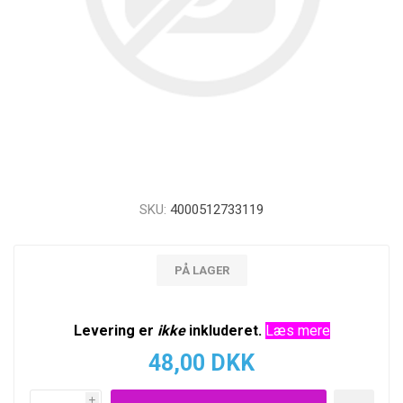
SKU:
4000512733119
PÅ LAGER
Levering er
ikke
inkluderet.
Læs mere
48,00 DKK
i