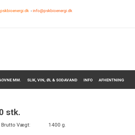
pskbioenergi.dk
-
info@pskbioenergi.dk
AOVNE MM.
SLIK, VIN, ØL & SODAVAND
INFO
AFHENTNING
0 stk.
Brutto Vægt:
1400 g.