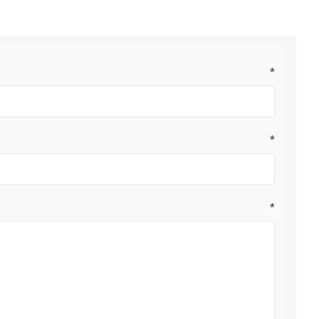
*
*
*