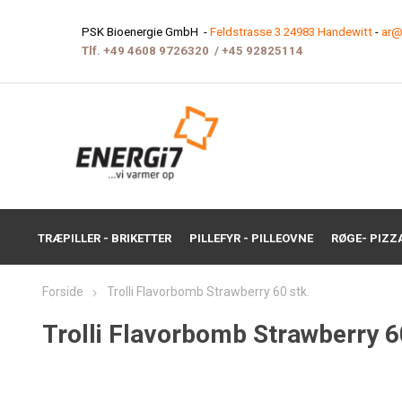
PSK Bioenergie GmbH -
Feldstrasse 3 24983 Handewitt
-
ar@
Tlf.
+49 4608 9726320
/
+45 9282511
4
TRÆPILLER - BRIKETTER
PILLEFYR - PILLEOVNE
RØGE- PIZZ
Forside
Trolli Flavorbomb Strawberry 60 stk.
Trolli Flavorbomb Strawberry 6