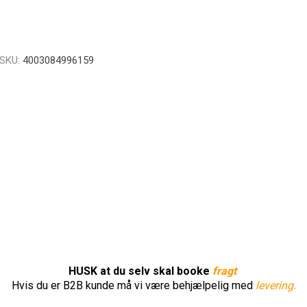
SKU:
4003084996159
HUSK at du selv skal booke
fragt
Hvis du er B2B kunde må vi være behjælpelig med
levering.