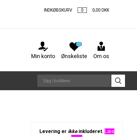
INDKØBSKURV
0
0,00 DKK
(0)
Min konto
Ønskeliste
Om os
Levering er
ikke
inkluderet.
Læs