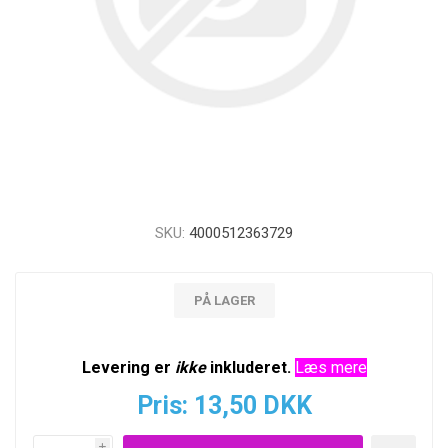
SKU:
4000512363729
PÅ LAGER
Levering er
ikke
inkluderet.
Læs mere
Pris:
13,50 DKK
i