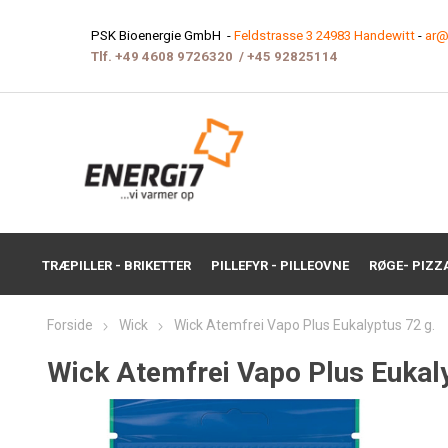
PSK Bioenergie GmbH -
Feldstrasse 3 24983 Handewitt
-
ar@
Tlf.
+49 4608 9726320
/
+45 9282511
4
TRÆPILLER - BRIKETTER
PILLEFYR - PILLEOVNE
RØGE- PIZZ
Forside
Wick
Wick Atemfrei Vapo Plus Eukalyptus 72 g.
Wick Atemfrei Vapo Plus Eukaly