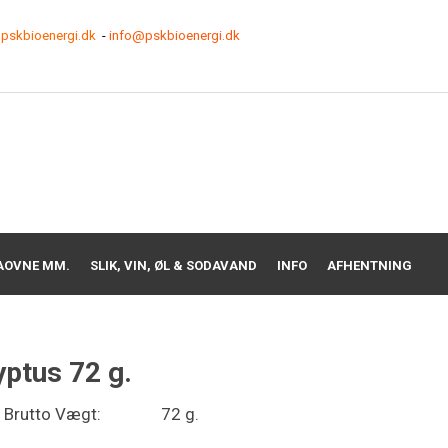
pskbioenergi.dk
-
info@pskbioenergi.dk
AOVNE MM.
SLIK, VIN, ØL & SODAVAND
INFO
AFHENTNING
ptus 72 g.
Brutto Vægt:
72 g.