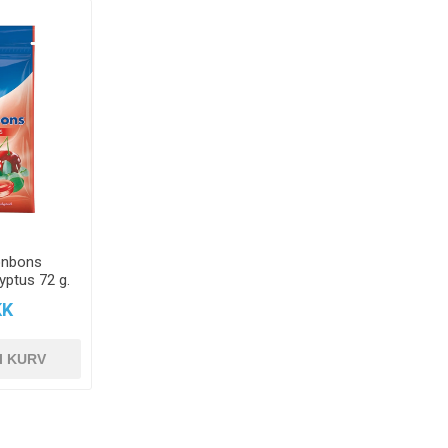
onbons
yptus 72 g.
KK