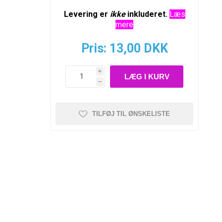
Levering er
ikke
inkluderet.
Læs
mere
Pris:
13,00 DKK
i
h
TILFØJ TIL ØNSKELISTE