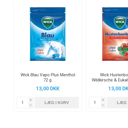
Wick Blau Vapo Plus Menthol
Wick Hustenb
72 g.
Wildkirsche & Eukal
13,00 DKK
13,00 D
i
i
h
h