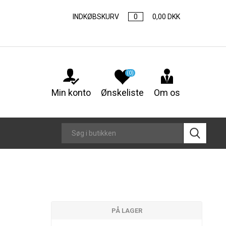
INDKØBSKURV
0
0,00 DKK
(0)
Min konto
Ønskeliste
Om os
PÅ LAGER