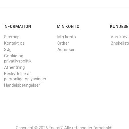
INFORMATION
MIN KONTO
KUNDESE
Sitemap
Min konto
Varekurv
Kontakt os
Ordrer
Ønskelist
Søg
Adresser
Cookie og
privatlivspolitik
Afhentning
Beskyttelse af
personlige oplysninger
Handelsbetingelser
Copyright © 2026 Energi7. Alle rettigheder forbeholdt.