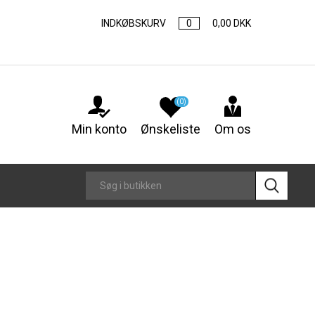
INDKØBSKURV
0
0,00 DKK
(0)
Min konto
Ønskeliste
Om os