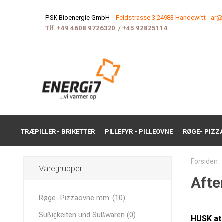
PSK Bioenergie GmbH -
Feldstrasse 3 24983 Handewitt
-
ar@
Tlf.
+49 4608 9726320
/
+45 9282511
4
TRÆPILLER - BRIKETTER
PILLEFYR - PILLEOVNE
RØGE- PIZZ
Forsiden
Varegrupper
Afte
Røge- Pizzaovne mm. (10)
Süßigkeiten und Süßwaren (0)
HUSK at 