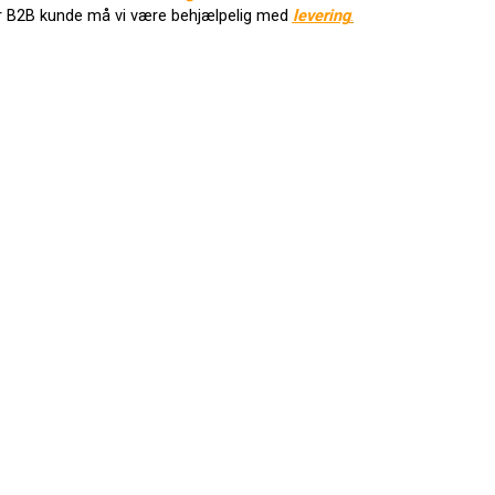
r B2B kunde må vi være behjælpelig med
levering
.