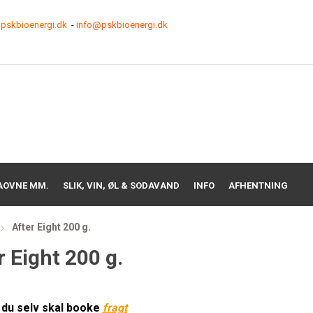
pskbioenergi.dk
-
info@pskbioenergi.dk
AOVNE MM.
SLIK, VIN, ØL & SODAVAND
INFO
AFHENTNING
After Eight 200 g.
r Eight 200 g.
du selv skal booke
f
ragt