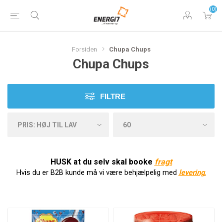
(0)
Forsiden
Chupa Chups
Chupa Chups
FILTRE
HUSK at du selv skal booke
f
ragt
Hvis du er B2B kunde må vi være behjælpelig med
levering
.