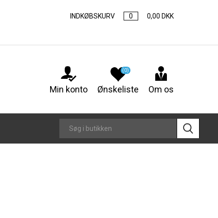
INDKØBSKURV
0
0,00 DKK
(0)
Min konto
Ønskeliste
Om os