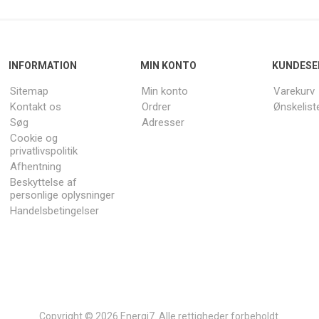
INFORMATION
MIN KONTO
KUNDESE
Sitemap
Min konto
Varekurv
Kontakt os
Ordrer
Ønskelist
Søg
Adresser
Cookie og
privatlivspolitik
Afhentning
Beskyttelse af
personlige oplysninger
Handelsbetingelser
Copyright © 2026 Energi7. Alle rettigheder forbeholdt.