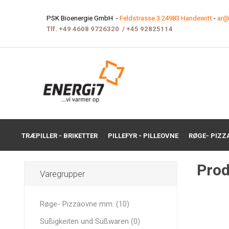
PSK Bioenergie GmbH -
Feldstrasse 3 24983 Handewitt
-
ar@
Tlf.
+49 4608 9726320
/
+45 9282511
4
TRÆPILLER - BRIKETTER
PILLEFYR - PILLEOVNE
RØGE- PIZZ
Prod
Varegrupper
Røge- Pizzaovne mm. (10)
Süßigkeiten und Süßwaren (0)