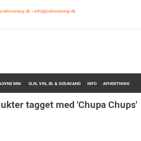
pskbioenergi.dk
-
info@pskbioenergi.dk
AOVNE MM.
SLIK, VIN, ØL & SODAVAND
INFO
AFHENTNING
ukter tagget med 'Chupa Chups'