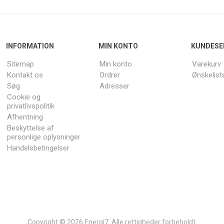
INFORMATION
MIN KONTO
KUNDESE
Sitemap
Min konto
Varekurv
Kontakt os
Ordrer
Ønskelist
Søg
Adresser
Cookie og
privatlivspolitik
Afhentning
Beskyttelse af
personlige oplysninger
Handelsbetingelser
Copyright © 2026 Energi7. Alle rettigheder forbeholdt.