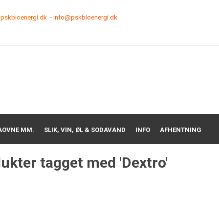
pskbioenergi.dk
-
info@pskbioenergi.dk
AOVNE MM.
SLIK, VIN, ØL & SODAVAND
INFO
AFHENTNING
ukter tagget med 'Dextro'