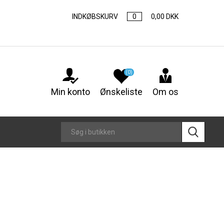
INDKØBSKURV
0
0,00 DKK
(0)
Min konto
Ønskeliste
Om os