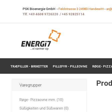
PSK Bioenergie GmbH -
Feldstrasse 3 24983 Handewitt
-
ar@
Tlf.
+49 4608 9726320
/
+45 9282511
4
TRÆPILLER - BRIKETTER
PILLEFYR - PILLEOVNE
RØGE- PIZZ
Prod
Varegrupper
Røge- Pizzaovne mm. (10)
Süßigkeiten und Süßwaren (0)