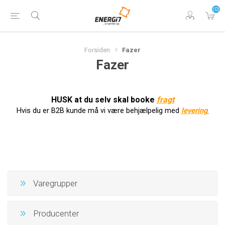
(0)
Forsiden
Fazer
Fazer
HUSK at du selv skal booke
f
ragt
Hvis du er B2B kunde må vi være behjælpelig med
levering
.
Varegrupper
Producenter