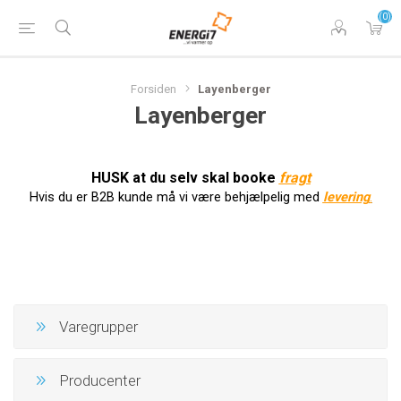
(0)
Forsiden
Layenberger
Layenberger
HUSK at du selv skal booke
f
ragt
Hvis du er B2B kunde må vi være behjælpelig med
levering
.
Varegrupper
Producenter