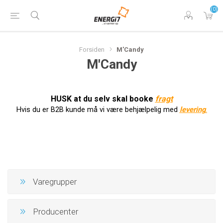
(0)
Forsiden
M'Candy
M'Candy
HUSK at du selv skal booke
f
ragt
Hvis du er B2B kunde må vi være behjælpelig med
levering
.
Varegrupper
Producenter