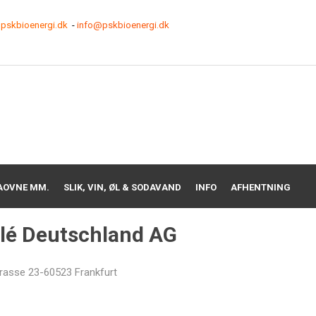
pskbioenergi.dk
-
info@pskbioenergi.dk
AOVNE MM.
SLIK, VIN, ØL & SODAVAND
INFO
AFHENTNING
lé Deutschland AG
rasse 23-60523 Frankfurt