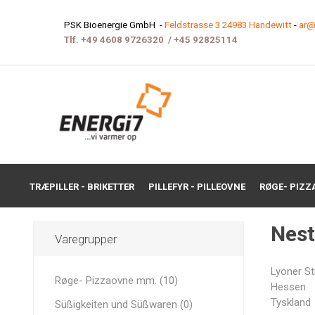
PSK Bioenergie GmbH -
Feldstrasse 3 24983 Handewitt
-
ar@
Tlf.
+49 4608 9726320
/
+45 9282511
4
TRÆPILLER - BRIKETTER
PILLEFYR - PILLEOVNE
RØGE- PIZZ
Nest
Varegrupper
Lyoner St
Røge- Pizzaovne mm. (10)
Hessen
Tyskland
Süßigkeiten und Süßwaren (0)