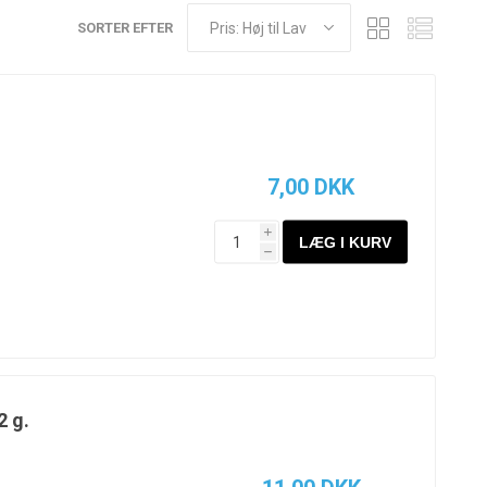
SORTER EFTER
7,00 DKK
i
h
2 g.