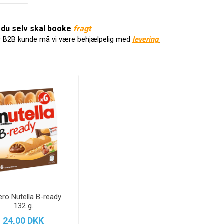
du selv skal booke
f
ragt
r B2B kunde må vi være behjælpelig med
levering
.
ero Nutella B-ready
132 g.
24,00 DKK