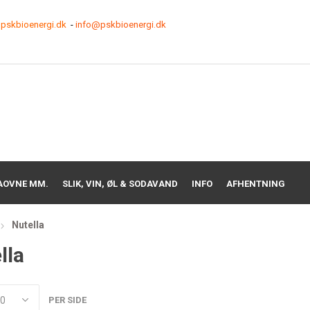
pskbioenergi.dk
-
info@pskbioenergi.dk
AOVNE MM.
SLIK, VIN, ØL & SODAVAND
INFO
AFHENTNING
Nutella
lla
PER SIDE