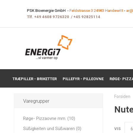
PSK Bioenergie GmbH -
Feldstrasse 3 24983 Handewitt
-
ar@
Tlf.
+49 4608 9726320
/
+45 9282511
4
TRÆPILLER - BRIKETTER
PILLEFYR - PILLEOVNE
RØGE- PIZZ
Forsiden
Varegrupper
Nute
Røge- Pizzaovne mm. (10)
Süßigkeiten und Süßwaren (0)
VIS