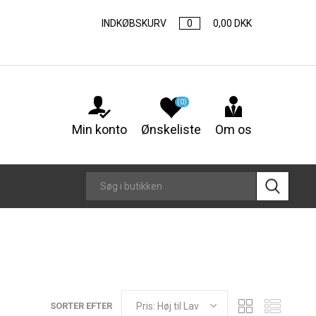
INDKØBSKURV
0
0,00 DKK
(0)
Min konto
Ønskeliste
Om os
SORTER EFTER