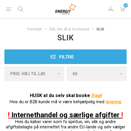
(0)
Forsiden
Slik, Vin, Øl & Sodavand
SLIK
SLIK
FILTRE
HUSK at du selv skal booke
f
ragt
Hvis du er B2B kunde må vi være behjælpelig med
levering
.
!
Internethandel og særlige afgifter
!
Hvis du køber varer som fx spiritus, vin, slik og andre
afgiftsbelagte på internettet fra andre EU-lande og selv vælger