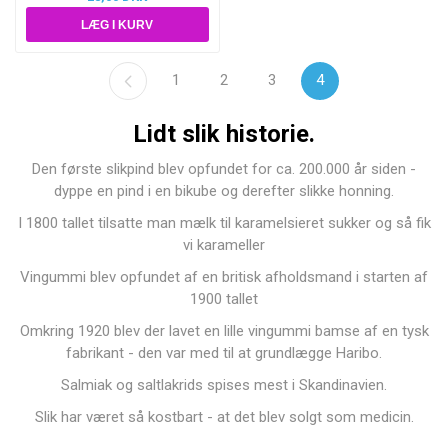
1
2
3
4
Lidt slik historie.
Den første slikpind blev opfundet for ca. 200.000 år siden -
dyppe en pind i en bikube og derefter slikke honning.
I 1800 tallet tilsatte man mælk til karamelsieret sukker og så fik
vi karameller
Vingummi blev opfundet af en britisk afholdsmand i starten af
1900 tallet
Omkring 1920 blev der lavet en lille vingummi bamse af en tysk
fabrikant - den var med til at grundlægge Haribo.
Salmiak og saltlakrids spises mest i Skandinavien.
Slik har været så kostbart - at det blev solgt som medicin.