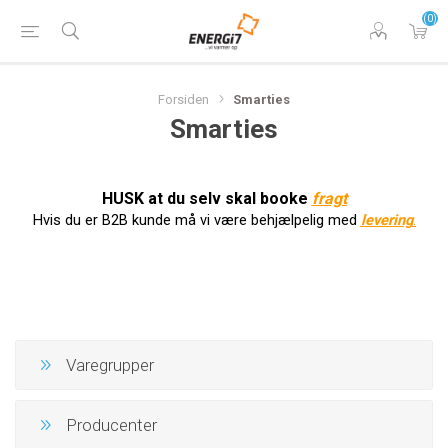
(0)
Forsiden
Smarties
Smarties
HUSK at du selv skal booke
f
ragt
Hvis du er B2B kunde må vi være behjælpelig med
levering
.
Varegrupper
Producenter