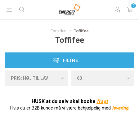
(0)
Forsiden
Toffifee
Toffifee
FILTRE
HUSK at du selv skal booke
f
ragt
Hvis du er B2B kunde må vi være behjælpelig med
levering
.