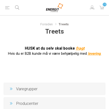
(0)
Forsiden
Treets
Treets
HUSK at du selv skal booke
f
ragt
Hvis du er B2B kunde må vi være behjælpelig med
levering
.
Varegrupper
Producenter