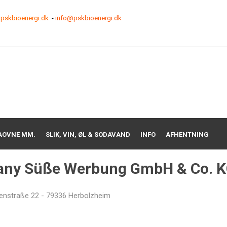
pskbioenergi.dk
-
info@pskbioenergi.dk
AOVNE MM.
SLIK, VIN, ØL & SODAVAND
INFO
AFHENTNING
any Süße Werbung GmbH & Co. 
enstraße 22 - 79336 Herbolzheim