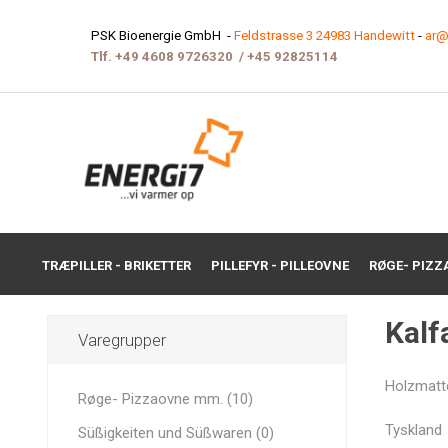
PSK Bioenergie GmbH -
Feldstrasse 3 24983 Handewitt
-
ar@
Tlf.
+49 4608 9726320
/
+45 9282511
4
TRÆPILLER - BRIKETTER
PILLEFYR - PILLEOVNE
RØGE- PIZZ
Kalf
Varegrupper
Holzmatt
Røge- Pizzaovne mm. (10)
Tyskland
Süßigkeiten und Süßwaren (0)