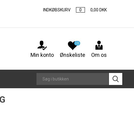
INDKØBSKURV
0
0,00 DKK
(0)
Min konto
Ønskeliste
Om os
KG