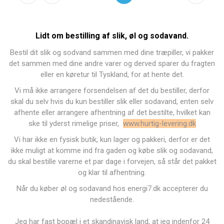
Lidt om bestilling af slik, øl og sodavand.
Bestil dit slik og sodvand sammen med dine træpiller, vi pakker
det sammen med dine andre varer og derved sparer du fragten
eller en køretur til Tyskland, for at hente det.
Vi må ikke arrangere forsendelsen af det du bestiller, derfor
skal du selv hvis du kun bestiller slik eller sodavand, enten selv
afhente eller arrangere afhentning af det bestilte, hvilket kan
ske til yderst rimelige priser,
www.hurtig-levering.dk
Vi har ikke en fysisk butik, kun lager og pakkeri, derfor er det
ikke muligt at komme ind fra gaden og købe slik og sodavand,
du skal bestille varerne et par dage i forvejen, så står det pakket
og klar til afhentning.
Når du køber øl og sodavand hos energi7.dk accepterer du
nedestående.
Jeg har fast bopæl i et skandinavisk land, at jeg indenfor 24