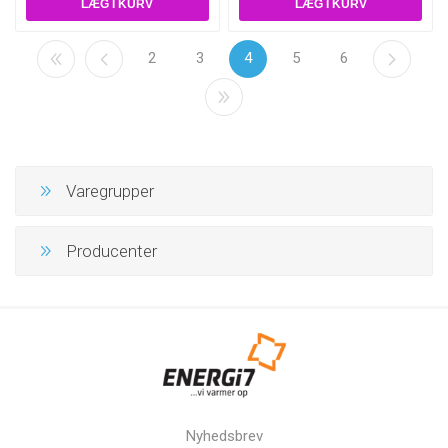
2
3
4
5
6
Varegrupper
Producenter
Nyhedsbrev