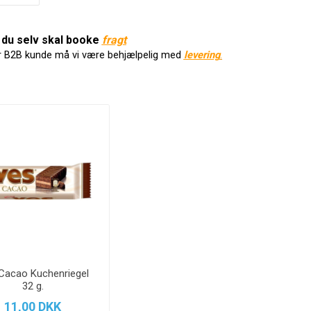
du selv skal booke
f
ragt
r B2B kunde må vi være behjælpelig med
levering
.
Cacao Kuchenriegel
32 g.
11,00 DKK