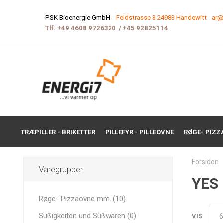
PSK Bioenergie GmbH -
Feldstrasse 3 24983 Handewitt
-
ar@
Tlf.
+49 4608 9726320
/
+45 9282511
4
TRÆPILLER - BRIKETTER
PILLEFYR - PILLEOVNE
RØGE- PIZZ
Forsiden
Varegrupper
YES
Røge- Pizzaovne mm. (10)
Süßigkeiten und Süßwaren (0)
VIS