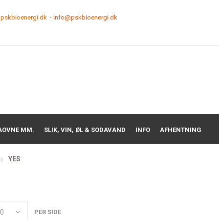
pskbioenergi.dk
-
info@pskbioenergi.dk
AOVNE MM.
SLIK, VIN, ØL & SODAVAND
INFO
AFHENTNING
YES
PER SIDE