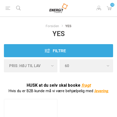
(0)
Forsiden
YES
YES
FILTRE
HUSK at du selv skal booke
f
ragt
Hvis du er B2B kunde må vi være behjælpelig med
levering
.